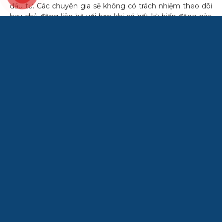
đầu tư. Các chuyên gia sẽ không có trách nhiệm theo dõi
hay chủ động liên hệ với bạn khi có bất kỳ biến động nào
diễn ra trên thị trường trong quá trình đầu tư.
Đầu tư theo tư vấn của chuyên gia
3. Cách đầu tư tài chính 3
: Chuyên gia cố vấn sẽ đồng
hành cùng bạn suốt quá trình đầu tư