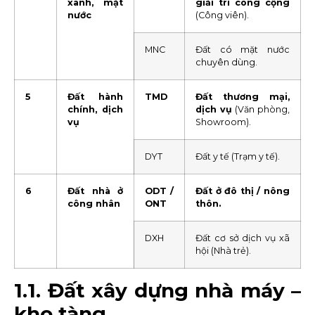
xanh, mặt
giải trí công cộng
nước
(Công viên).
MNC
Đất có mặt nước
chuyên dùng.
5
Đất hành
TMD
Đất thương mại,
chính, dịch
dịch vụ
(Văn phòng,
vụ
Showroom).
DYT
Đất y tế (Trạm y tế).
6
Đất nhà ở
ODT /
Đất ở đô thị / nông
công nhân
ONT
thôn.
DXH
Đất cơ sở dịch vụ xã
hội (Nhà trẻ).
1.1. Đất xây dựng nhà máy –
kho tàng