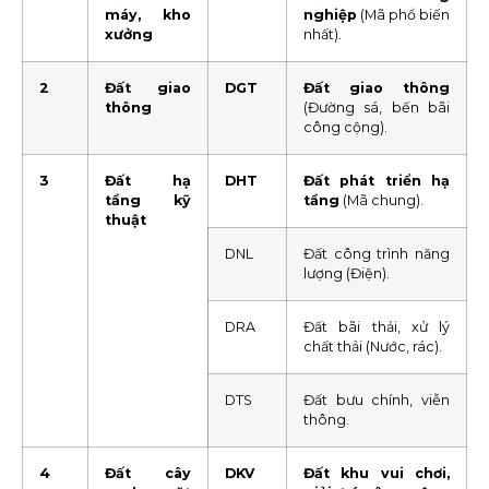
máy, kho
nghiệp
(Mã phổ biến
xưởng
nhất).
2
Đất giao
DGT
Đất giao thông
thông
(Đường sá, bến bãi
công cộng).
3
Đất hạ
DHT
Đất phát triển hạ
tầng kỹ
tầng
(Mã chung).
thuật
DNL
Đất công trình năng
lượng (Điện).
DRA
Đất bãi thải, xử lý
chất thải (Nước, rác).
DTS
Đất bưu chính, viễn
thông.
4
Đất cây
DKV
Đất khu vui chơi,