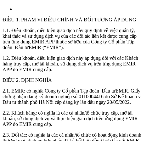
ĐIỀU 1. PHẠM VI ĐIỀU CHỈNH VÀ ĐỐI TƯỢNG ÁP DỤNG
1.1. Điều khoản, điều kiện giao dịch này quy định về việc quản lý,
khai thác và sử dụng dịch vụ của các đối tác liên kết được cung cấp
trên ứng dụng EMIR APP thuộc sở hữu của Công ty Cổ phần Tập
đoàn Đầu tưEMIR (“EMIR”).
1.2. Điều khoản, điều kiện giao dịch này áp dụng đối với các Khách
hàng truy cập, mở tài khoản, sử dụng dịch vụ trên ứng dụng EMIR
APP do EMIR cung cấp.
ĐIỀU 2. ĐỊNH NGHĨA
2.1. EMIR: có nghĩa Công ty Cổ phần Tập đoàn Đầu tưEMIR, Giấy
chứng nhận đăng ký doanh nghiệp số 0110004416 do Sở Kế hoạch v
Đầu tư thành phố Hà Nội cấp đăng ký lần đầu ngày 20/05/2022.
2.2. Khách hàng: có nghĩa là các cá nhân/tổ chức truy cập, mở tài
khoản, sử dụng dịch vụ và thực hiện giao dịch trên ứng dụng EMIR
APP do EMIR cung cấp.
2.3. Đối tác: có nghĩa là các cá nhân/tổ chức có hoạt động kinh doanh
thương mại, dịch vụ hợp pháp đã ký kết hợp đồng hợp tác với EMIR