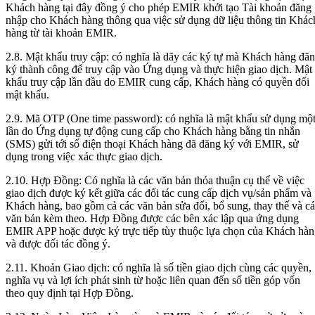
Khách hàng tại đây đồng ý cho phép EMIR khởi tạo Tài khoản đăng
nhập cho Khách hàng thông qua việc sử dụng dữ liệu thông tin Khác
hàng từ tài khoản EMIR.
2.8. Mật khẩu truy cập: có nghĩa là dãy các ký tự mà Khách hàng đă
ký thành công để truy cập vào Ứng dụng và thực hiện giao dịch. Mật
khẩu truy cập lần đầu do EMIR cung cấp, Khách hàng có quyền đổi
mật khẩu.
2.9. Mã OTP (One time password): có nghĩa là mật khẩu sử dụng mộ
lần do Ứng dụng tự động cung cấp cho Khách hàng bằng tin nhắn
(SMS) gửi tới số điện thoại Khách hàng đã đăng ký với EMIR, sử
dụng trong việc xác thực giao dịch.
2.10. Hợp Đồng: Có nghĩa là các văn bản thỏa thuận cụ thể về việc
giao dịch được ký kết giữa các đối tác cung cấp dịch vụ/sản phẩm và
Khách hàng, bao gồm cả các văn bản sửa đổi, bổ sung, thay thế và c
văn bản kèm theo. Hợp Đồng được các bên xác lập qua ứng dụng
EMIR APP hoặc được ký trực tiếp tùy thuộc lựa chọn của Khách hà
và được đối tác đồng ý.
2.11. Khoản Giao dịch: có nghĩa là số tiền giao dịch cùng các quyền,
nghĩa vụ và lợi ích phát sinh từ hoặc liên quan đến số tiền góp vốn
theo quy định tại Hợp Đồng.