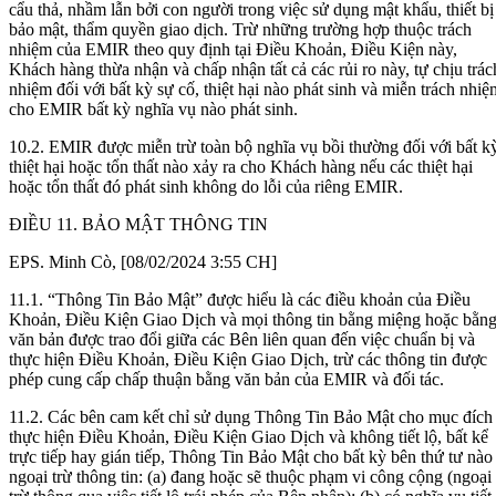
cẩu thả, nhầm lẫn bởi con người trong việc sử dụng mật khẩu, thiết bị
bảo mật, thẩm quyền giao dịch. Trừ những trường hợp thuộc trách
nhiệm của EMIR theo quy định tại Điều Khoản, Điều Kiện này,
Khách hàng thừa nhận và chấp nhận tất cả các rủi ro này, tự chịu trác
nhiệm đối với bất kỳ sự cố, thiệt hại nào phát sinh và miễn trách nhiệ
cho EMIR bất kỳ nghĩa vụ nào phát sinh.
10.2. EMIR được miễn trừ toàn bộ nghĩa vụ bồi thường đối với bất k
thiệt hại hoặc tổn thất nào xảy ra cho Khách hàng nếu các thiệt hại
hoặc tổn thất đó phát sinh không do lỗi của riêng EMIR.
ĐIỀU 11. BẢO MẬT THÔNG TIN
EPS. Minh Cò, [08/02/2024 3:55 CH]
11.1. “Thông Tin Bảo Mật” được hiểu là các điều khoản của Điều
Khoản, Điều Kiện Giao Dịch và mọi thông tin bằng miệng hoặc bằn
văn bản được trao đổi giữa các Bên liên quan đến việc chuẩn bị và
thực hiện Điều Khoản, Điều Kiện Giao Dịch, trừ các thông tin được
phép cung cấp chấp thuận bằng văn bản của EMIR và đối tác.
11.2. Các bên cam kết chỉ sử dụng Thông Tin Bảo Mật cho mục đích
thực hiện Điều Khoản, Điều Kiện Giao Dịch và không tiết lộ, bất kể
trực tiếp hay gián tiếp, Thông Tin Bảo Mật cho bất kỳ bên thứ tư nào
ngoại trừ thông tin: (a) đang hoặc sẽ thuộc phạm vi công cộng (ngoại