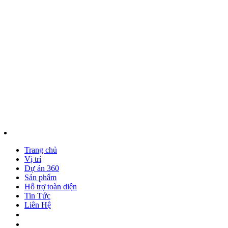
083 5775 666
Trang chủ
Vị trí
Dự án 360
Sản phẩm
Hỗ trợ toàn diện
Tin Tức
Liên Hệ