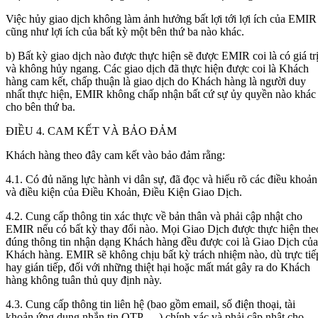
Việc hủy giao dịch không làm ảnh hưởng bất lợi tới lợi ích của EMIR
cũng như lợi ích của bất kỳ một bên thứ ba nào khác.
b) Bất kỳ giao dịch nào được thực hiện sẽ được EMIR coi là có giá tr
và không hủy ngang. Các giao dịch đã thực hiện được coi là Khách
hàng cam kết, chấp thuận là giao dịch do Khách hàng là người duy
nhất thực hiện, EMIR không chấp nhận bất cứ sự ủy quyền nào khác
cho bên thứ ba.
ĐIỀU 4. CAM KẾT VÀ BẢO ĐẢM
Khách hàng theo đây cam kết vào bảo đảm rằng:
4.1. Có đủ năng lực hành vi dân sự, đã đọc và hiểu rõ các điều khoản
và điều kiện của Điều Khoản, Điều Kiện Giao Dịch.
4.2. Cung cấp thông tin xác thực về bản thân và phải cập nhật cho
EMIR nếu có bất kỳ thay đổi nào. Mọi Giao Dịch được thực hiện the
đúng thông tin nhận dạng Khách hàng đều được coi là Giao Dịch của
Khách hàng. EMIR sẽ không chịu bất kỳ trách nhiệm nào, dù trực tiế
hay gián tiếp, đối với những thiệt hại hoặc mất mát gây ra do Khách
hàng không tuân thủ quy định này.
4.3. Cung cấp thông tin liên hệ (bao gồm email, số điện thoại, tài
khoản ứng dụng nhắn tin OTP, …) chính xác và phải cập nhật cho