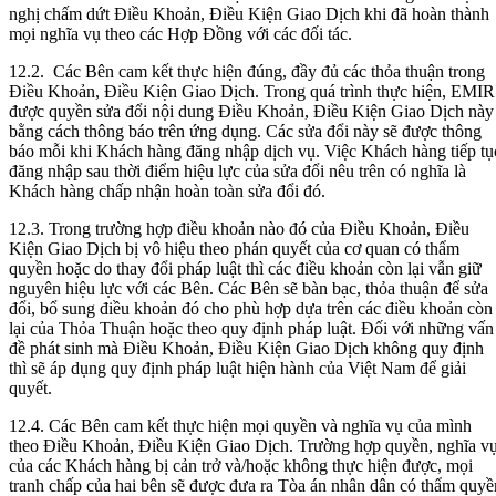
nghị chấm dứt Điều Khoản, Điều Kiện Giao Dịch khi đã hoàn thành
mọi nghĩa vụ theo các Hợp Đồng với các đối tác.
12.2. Các Bên cam kết thực hiện đúng, đầy đủ các thỏa thuận trong
Điều Khoản, Điều Kiện Giao Dịch. Trong quá trình thực hiện, EMIR
được quyền sửa đổi nội dung Điều Khoản, Điều Kiện Giao Dịch này
bằng cách thông báo trên ứng dụng. Các sửa đổi này sẽ được thông
báo mỗi khi Khách hàng đăng nhập dịch vụ. Việc Khách hàng tiếp tụ
đăng nhập sau thời điểm hiệu lực của sửa đổi nêu trên có nghĩa là
Khách hàng chấp nhận hoàn toàn sửa đổi đó.
12.3. Trong trường hợp điều khoản nào đó của Điều Khoản, Điều
Kiện Giao Dịch bị vô hiệu theo phán quyết của cơ quan có thẩm
quyền hoặc do thay đổi pháp luật thì các điều khoản còn lại vẫn giữ
nguyên hiệu lực với các Bên. Các Bên sẽ bàn bạc, thỏa thuận để sửa
đổi, bổ sung điều khoản đó cho phù hợp dựa trên các điều khoản còn
lại của Thỏa Thuận hoặc theo quy định pháp luật. Đối với những vấn
đề phát sinh mà Điều Khoản, Điều Kiện Giao Dịch không quy định
thì sẽ áp dụng quy định pháp luật hiện hành của Việt Nam để giải
quyết.
12.4. Các Bên cam kết thực hiện mọi quyền và nghĩa vụ của mình
theo Điều Khoản, Điều Kiện Giao Dịch. Trường hợp quyền, nghĩa v
của các Khách hàng bị cản trở và/hoặc không thực hiện được, mọi
tranh chấp của hai bên sẽ được đưa ra Tòa án nhân dân có thẩm quyề