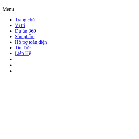
Menu
Trang chủ
Vị trí
Dự án 360
Sản phẩm
Hỗ trợ toàn diện
Tin Tức
Liên Hệ