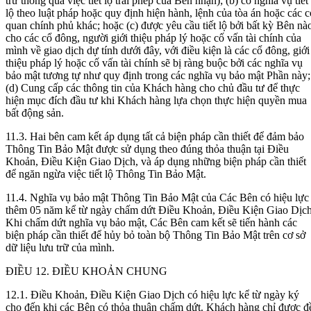
trừ thông qua việc tiết lộ trái phép của Bên nhận); (b) có nghĩa vụ tiết
lộ theo luật pháp hoặc quy định hiện hành, lệnh của tòa án hoặc các c
quan chính phủ khác; hoặc (c) được yêu cầu tiết lộ bởi bất kỳ Bên nà
cho các cổ đông, người giới thiệu pháp lý hoặc cố vấn tài chính của
mình về giao dịch dự tính dưới đây, với điều kiện là các cổ đông, giới
thiệu pháp lý hoặc cố vấn tài chính sẽ bị ràng buộc bởi các nghĩa vụ
bảo mật tương tự như quy định trong các nghĩa vụ bảo mật Phần này;
(d) Cung cấp các thông tin của Khách hàng cho chủ đầu tư để thực
hiện mục đích đầu tư khi Khách hàng lựa chọn thực hiện quyền mua
bất động sản.
11.3. Hai bên cam kết áp dụng tất cả biện pháp cần thiết để đảm bảo
Thông Tin Bảo Mật được sử dụng theo đúng thỏa thuận tại Điều
Khoản, Điều Kiện Giao Dịch, và áp dụng những biện pháp cần thiết
để ngăn ngừa việc tiết lộ Thông Tin Bảo Mật.
11.4. Nghĩa vụ bảo mật Thông Tin Bảo Mật của Các Bên có hiệu lực
thêm 05 năm kể từ ngày chấm dứt Điều Khoản, Điều Kiện Giao Dịch
Khi chấm dứt nghĩa vụ bảo mật, Các Bên cam kết sẽ tiến hành các
biện pháp cần thiết để hủy bỏ toàn bộ Thông Tin Bảo Mật trên cơ sở
dữ liệu lưu trữ của mình.
ĐIỀU 12. ĐIỀU KHOẢN CHUNG
12.1. Điều Khoản, Điều Kiện Giao Dịch có hiệu lực kể từ ngày ký
cho đến khi các Bên có thỏa thuận chấm dứt. Khách hàng chỉ được đ