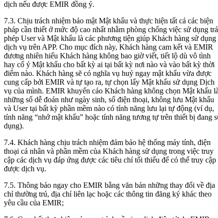
dịch nếu được EMIR đồng ý.
7.3. Chịu trách nhiệm bảo mật Mật khẩu và thực hiện tất cả các biện
pháp cần thiết ở mức độ cao nhất nhằm phòng chống việc sử dụng trá
phép User và Mật khẩu là các phương tiện giúp Khách hàng sử dụng
dịch vụ trên APP. Cho mục đích này, Khách hàng cam kết và EMIR
đương nhiên hiểu Khách hàng không bao giờ viết, tiết lộ dù vô tình
hay cố ý Mật khẩu cho bất kỳ ai tại bất kỳ nơi nào và vào bất kỳ thời
điểm nào. Khách hàng sẽ có nghĩa vụ huỷ ngay mật khẩu vừa được
cung cấp bởi EMIR và tự tạo ra, tự chọn lấy Mật khẩu sử dụng Dịch
vụ của mình. EMIR khuyến cáo Khách hàng không chọn Mật khẩu l
những số dễ đoán như ngày sinh, số điện thoại, không lưu Mật khẩu
và User tại bất kỳ phần mềm nào có tính năng lưu lại tự động (ví dụ,
tính năng “nhớ mật khẩu” hoặc tính năng tương tự trên thiết bị đang 
dụng).
7.4. Khách hàng chịu trách nhiệm đảm bảo hệ thống máy tính, điện
thoại cá nhân và phần mềm của Khách hàng sử dụng trong việc truy
cập các dịch vụ đáp ứng được các tiêu chí tối thiểu để có thể truy cập
được dịch vụ.
7.5. Thông báo ngay cho EMIR bằng văn bản những thay đổi về địa
chỉ thường trú, địa chỉ liên lạc hoặc các thông tin đăng ký khác theo
yêu cầu của EMIR;