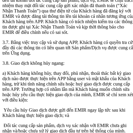
đến tài khoản đối tác cung cấp sản phẩm, dịch vụ, EMIR sẽ chịu trác
nhiệm thay mặt đối tác cung cấp gửi xác nhận đã thanh toán (“Xác
Nhận Thanh Toán”) qua thư điện tử của Khách hàng đã đăng ký với
EMIR và được đăng tải thông tin lên tài khoản cá nhân tương ứng củ
Khách hàng trên APP. Khách hàng có trách nhiệm kiểm tra các thông
tin được ghi tại Xác Nhận Thanh Toán và kịp thời thông báo cho
EMIR để điều chỉnh nếu có sai sót.
3.7. Bằng việc truy cập và sử dụng APP, Khách hàng có quyền tra c
đầy đủ các thông tin có liên quan tới Sản phẩm/Dịch vụ được cung c
trên Ứng dụng.
3.8. Giao dịch không hủy ngang:
a) Khách hàng không hủy, thay đổi, phủ nhận, thoái thác bất kỳ giao
dịch nào được thực hiện trên APP bằng user và mật khẩu của Khách
hàng, trừ khi tính năng chỉnh sửa hoặc huỷ giao dịch được cung cấp
trên APP. Trường hợp có nhầm lẫn mà Khách hàng muốn chỉnh sửa
hoặc hủy yêu cầu thực hiện giao dịch của mình, EMIR sẽ chỉ xem xét
với điều kiện:
Yêu cầu hủy Giao dịch được gửi đến EMIR ngay lập tức sau khi
Khách hàng thực hiện giao dịch; và
Đối tác cung cấp sản phẩm, dịch vụ xác nhận với EMIR chưa ghi
nhận và/hoặc chưa xử lý giao dịch đầu tư trên hệ thống của mình.