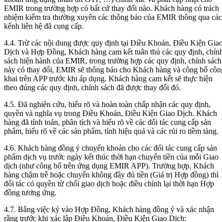
EMIR trong trường hợp có bất cứ thay đổi nào. Khách hàng có trách
nhiệm kiểm tra thường xuyên các thông báo của EMIR thông qua các
kênh liên hệ đã cung cấp.
4.4. Trừ các nội dung được quy định tại Điều Khoản, Điều Kiện Gia
Dịch và Hợp Đồng, Khách hàng cam kết tuân thủ các quy định, chín
sách hiện hành của EMIR, trong trường hợp các quy định, chính sách
này có thay đổi, EMIR sẽ thông báo cho Khách hàng và công bố côn
khai trên APP trước khi áp dụng. Khách hàng cam kết sẽ thực hiện
theo đúng các quy định, chính sách đã được thay đổi đó.
4.5. Đã nghiên cứu, hiểu rõ và hoàn toàn chấp nhận các quy định,
quyền và nghĩa vụ trong Điều Khoản, Điều Kiện Giao Dịch. Khách
hàng đã tính toán, phân tích và hiểu rõ về các đối tác cung cấp sản
phẩm, hiểu rõ về các sản phẩm, tính hiệu quả và các rủi ro tiềm tàng.
4.6. Khách hàng đồng ý chuyển khoản cho các đối tác cung cấp sản
phẩm dịch vụ trước ngày kết thúc thời hạn chuyển tiền của mỗi Giao
dịch (như công bố trên ứng dụng EMIR APP). Trường hợp, Khách
hàng chậm trễ hoặc chuyển không đầy đủ tiền (Giá trị Hợp đồng) thì
đối tác có quyền từ chối giao dịch hoặc điều chỉnh lại thời hạn Hợp
đồng tương ứng.
4.7. Bằng việc ký vào Hợp Đồng, Khách hàng đồng ý và xác nhận
rằng trước khi xác lập Điều Khoản, Điều Kiện Giao Dịch: