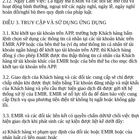
2.12. Ngày Làm Việc: Là ngày mà EMIR và các đối tác mở cửa và
hoạt động bình thường, ngoại trừ các ngày nghỉ, ngày lễ, ngày nghỉ
hoán đổi/nghỉ bù theo quy định của pháp luật.
ĐIỀU 3. TRUY CẬP VÀ SỬ DỤNG ỨNG DỤNG
3.1. Khi khởi tạo tài khoản trên APP, trường hợp Khách hàng bấm
lệnh chọn sử dụng các thông tin cá nhân tại các tài khoản khác trên
EMIR APP hoặc của bên thứ ba (ví dụ như thông tin cá nhân từ tài
khoản ngân hàng) để khởi tạo tài khoản trên APP, thì Khách hàng
đồng ý cho phép EMIR được thu thập thông tin cá nhân của Khách
hàng từ tài khoản khác của EMIR hoặc của bên thứ ba cho mục đích
khởi tạo tài khoản trên APP.
3.2. Giao dịch của Khách hàng và các đối tác cung cấp sẽ chỉ được
chấp nhận khi được thực hiện bằng Tài khoản đăng nhập và mật khẩ
của Khách hàng và yêu cầu thực hiện giao dịch đã được gửi tới hệ
thống xử lý của EMIR. EMIR sẽ nỗ lực tối đa để đảm bảo việc cung
cấp Dịch vụ qua phương tiện điện tử không bị ngắt hoặc không gặp
lỗi.
3.3. EMIR và các đối tác liên kết có quyền chấm dứt/từ chối việc thự
hiện giao dịch khi phát sinh các sự kiện được liệt kê dưới đây:
a) Khách hàng vi phạm quy định của đối tác hoặc EMIR hoặc của
pháp luật có liên quan; hoặc