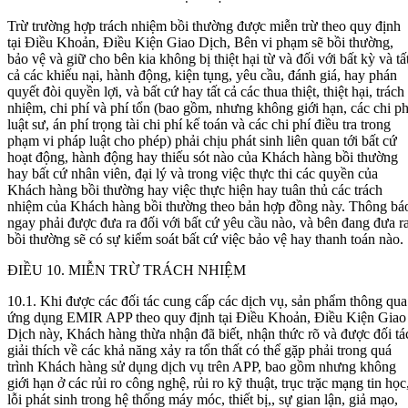
Trừ trường hợp trách nhiệm bồi thường được miễn trừ theo quy định
tại Điều Khoản, Điều Kiện Giao Dịch, Bên vi phạm sẽ bồi thường,
bảo vệ và giữ cho bên kia không bị thiệt hại từ và đối với bất kỳ và tấ
cả các khiếu nại, hành động, kiện tụng, yêu cầu, đánh giá, hay phán
quyết đòi quyền lợi, và bất cứ hay tất cả các thua thiệt, thiệt hại, trách
nhiệm, chi phí và phí tổn (bao gồm, nhưng không giới hạn, các chi ph
luật sư, án phí trọng tài chi phí kế toán và các chi phí điều tra trong
phạm vi pháp luật cho phép) phải chịu phát sinh liên quan tới bất cứ
hoạt động, hành động hay thiếu sót nào của Khách hàng bồi thường
hay bất cứ nhân viên, đại lý và trong việc thực thi các quyền của
Khách hàng bồi thường hay việc thực hiện hay tuân thủ các trách
nhiệm của Khách hàng bồi thường theo bản hợp đồng này. Thông bá
ngay phải được đưa ra đối với bất cứ yêu cầu nào, và bên đang đưa r
bồi thường sẽ có sự kiểm soát bất cứ việc bảo vệ hay thanh toán nào.
ĐIỀU 10. MIỄN TRỪ TRÁCH NHIỆM
10.1. Khi được các đối tác cung cấp các dịch vụ, sản phẩm thông qua
ứng dụng EMIR APP theo quy định tại Điều Khoản, Điều Kiện Giao
Dịch này, Khách hàng thừa nhận đã biết, nhận thức rõ và được đối tá
giải thích về các khả năng xảy ra tổn thất có thể gặp phải trong quá
trình Khách hàng sử dụng dịch vụ trên APP, bao gồm nhưng không
giới hạn ở các rủi ro công nghệ, rủi ro kỹ thuật, trục trặc mạng tin học
lỗi phát sinh trong hệ thống máy móc, thiết bị,, sự gian lận, giả mạo,