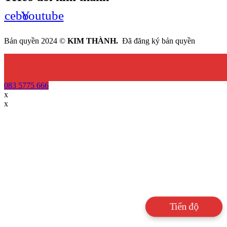
acebook
Youtube
Bản quyền 2024 ©
KIM THÀNH.
Đã đăng ký bản quyền
083 5775 666
x
x
Tiến độ