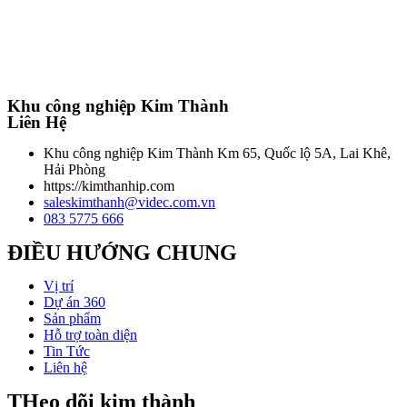
Khu công nghiệp Kim Thành
Liên Hệ
Khu công nghiệp Kim Thành Km 65, Quốc lộ 5A, Lai Khê,
Hải Phòng
https://kimthanhip.com
saleskimthanh@videc.com.vn
083 5775 666
ĐIỀU HƯỚNG CHUNG
Vị trí
Dự án 360
Sản phẩm
Hỗ trợ toàn diện
Tin Tức
Liên hệ
THeo dõi kim thành