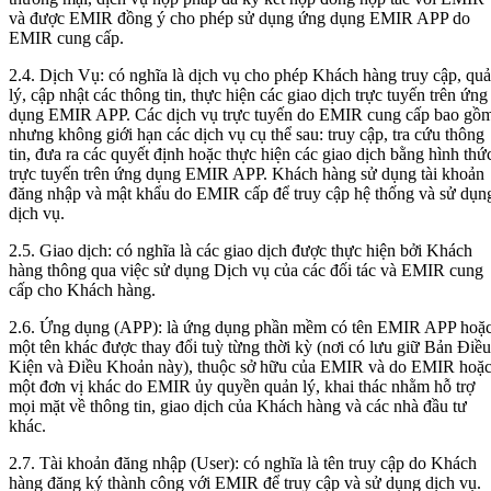
và được EMIR đồng ý cho phép sử dụng ứng dụng EMIR APP do
EMIR cung cấp.
2.4. Dịch Vụ: có nghĩa là dịch vụ cho phép Khách hàng truy cập, qu
lý, cập nhật các thông tin, thực hiện các giao dịch trực tuyến trên ứng
dụng EMIR APP. Các dịch vụ trực tuyến do EMIR cung cấp bao gồ
nhưng không giới hạn các dịch vụ cụ thể sau: truy cập, tra cứu thông
tin, đưa ra các quyết định hoặc thực hiện các giao dịch bằng hình thứ
trực tuyến trên ứng dụng EMIR APP. Khách hàng sử dụng tài khoản
đăng nhập và mật khẩu do EMIR cấp để truy cập hệ thống và sử dụn
dịch vụ.
2.5. Giao dịch: có nghĩa là các giao dịch được thực hiện bởi Khách
hàng thông qua việc sử dụng Dịch vụ của các đối tác và EMIR cung
cấp cho Khách hàng.
2.6. Ứng dụng (APP): là ứng dụng phần mềm có tên EMIR APP hoặ
một tên khác được thay đổi tuỳ từng thời kỳ (nơi có lưu giữ Bản Điều
Kiện và Điều Khoản này), thuộc sở hữu của EMIR và do EMIR hoặ
một đơn vị khác do EMIR ủy quyền quản lý, khai thác nhằm hỗ trợ
mọi mặt về thông tin, giao dịch của Khách hàng và các nhà đầu tư
khác.
2.7. Tài khoản đăng nhập (User): có nghĩa là tên truy cập do Khách
hàng đăng ký thành công với EMIR để truy cập và sử dụng dịch vụ.