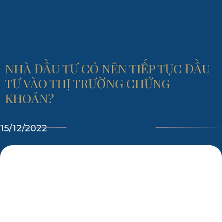
NHÀ ĐẦU TƯ CÓ NÊN TIẾP TỤC ĐẦU
TƯ VÀO THỊ TRƯỜNG CHỨNG
KHOÁN?
15/12/2022