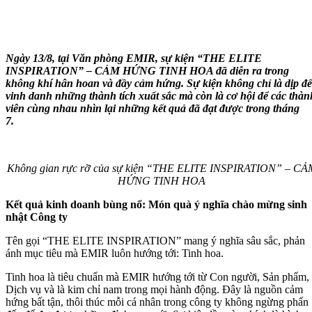
Ngày 13/8, tại Văn phòng EMIR, sự kiện “THE ELITE
INSPIRATION” – CẢM HỨNG TINH HOA đã diễn ra trong
không khí hân hoan và đầy cảm hứng. Sự kiện không chỉ là dịp để
vinh danh những thành tích xuất sắc mà còn là cơ hội để các thàn
viên cùng nhau nhìn lại những kết quả đã đạt được trong tháng
7.
Không gian rực rỡ của sự kiện “THE ELITE INSPIRATION” – CẢ
HỨNG TINH HOA
Kết quả kinh doanh bùng nổ: Món quà ý nghĩa chào mừng sinh
nhật Công ty
Tên gọi “THE ELITE INSPIRATION” mang ý nghĩa sâu sắc, phản
ánh mục tiêu mà EMIR luôn hướng tới: Tinh hoa.
Tinh hoa là tiêu chuẩn mà EMIR
hướng tới
từ Con người, Sản phẩm,
Dịch vụ và là kim chỉ nam trong mọi hành động. Đây là nguồn cảm
hứng bất tận, thôi thúc mỗi cá nhân trong công ty không ngừng phấn