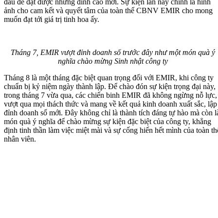
đấu để đạt được những đỉnh cao mới. Sự kiện lần này chính là
hình
ảnh
cho cam kết và quyết tâm của toàn thể CBNV EMIR cho
mong
muốn đạt tới
giá trị tinh hoa ấy.
Tháng 7, EMIR
vượt đỉnh doanh số trước đây
như một món quà ý
nghĩa chào mừng Sinh nhật công ty
Tháng 8 là một tháng đặc biệt quan trọng đối với EMIR, khi công ty
chuẩn bị kỷ niệm ngày thành lập. Để chào đón sự kiện trọng đại này,
trong tháng 7 vừa qua, các chiến binh EMIR đã không ngừng nỗ lực,
vượt qua mọi thách thức và mang về kết quả kinh doanh
xuất sắc
,
lập
đỉnh doanh số mới
. Đây không chỉ là thành tích đáng tự hào mà còn l
món quà ý nghĩa để chào mừng sự kiện đặc biệt của công ty, khẳng
định tinh thần
làm việc miệt mài
và sự cống hiến hết mình của toàn th
nhân viên.