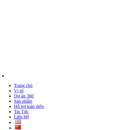
083 5775 666
Trang chủ
Vị trí
Dự án 360
Sản phẩm
Hỗ trợ toàn diện
Tin Tức
Liên Hệ