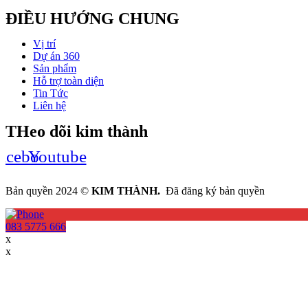
ĐIỀU HƯỚNG CHUNG
Vị trí
Dự án 360
Sản phẩm
Hỗ trợ toàn diện
Tin Tức
Liên hệ
THeo dõi kim thành
acebook
Youtube
Bản quyền 2024 ©
KIM THÀNH.
Đã đăng ký bản quyền
083 5775 666
x
x