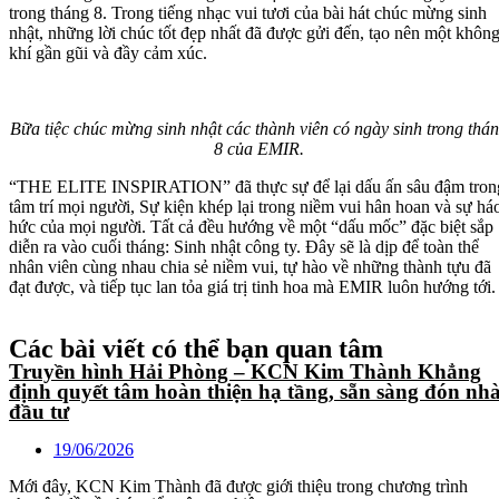
trong tháng 8. Trong tiếng nhạc vui tươi của bài hát chúc mừng sinh
nhật, những lời chúc tốt đẹp nhất đã được gửi đến, tạo nên một khôn
khí gần gũi và đầy cảm xúc.
Bữa tiệc chúc mừng sinh nhật các thành viên có ngày sinh trong thá
8 của EMIR.
“THE ELITE INSPIRATION” đã thực sự để lại dấu ấn sâu đậm tron
tâm trí mọi người, Sự kiện khép lại trong niềm vui hân hoan và sự há
hức của mọi người. Tất cả đều hướng về một “dấu mốc” đặc biệt sắp
diễn ra vào cuối tháng: Sinh nhật công ty. Đây sẽ là dịp để toàn thể
nhân viên cùng nhau chia sẻ niềm vui, tự hào về những thành tựu đã
đạt được, và tiếp tục lan tỏa giá trị tinh hoa mà EMIR luôn hướng tới
Các bài viết có thể bạn quan tâm
Truyền hình Hải Phòng – KCN Kim Thành Khẳng
định quyết tâm hoàn thiện hạ tầng, sẵn sàng đón nh
đầu tư
19/06/2026
Mới đây, KCN Kim Thành đã được giới thiệu trong chương trình