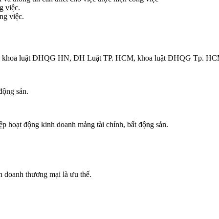
g việc.
ng việc.
 HN, khoa luật ĐHQG HN, ĐH Luật TP. HCM, khoa luật ĐHQG Tp. H
 động sản.
p hoạt động kinh doanh mảng tài chính, bất động sản.
nh doanh thương mại là ưu thế.