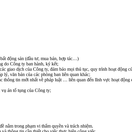
h bất động sản (đầu tư, mua bán, hợp tác…)
ng do Công ty ban hành, ký kết;
ả các giao dịch của Công ty, đảm bảo mọi thủ tục, quy trình hoạt động 
áp lý, văn bản của các phòng ban liên quan khác;
ác thông tin mới nhất về pháp luật … liên quan đến lĩnh vực hoạt động
 vụ án tố tụng của Công ty;
 đề nằm trong phạm vi thẩm quyền và trách nhiệm.
và thông tin cần thiết cho việc thực hiện công việc