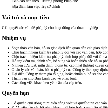
Báo cáo tiếp theo
Trưởng phòng Pháp chế
Địa điểm làm việc
Trụ sở chính
Vai trò và mục tiêu
Giải quyết các vấn đề pháp lý cho hoạt động của doanh nghiệp
Nhiệm vụ
Soạn thảo văn bản, hồ sơ giao dịch liên quan đến các giao dịc
Chịu trách nhiệm kiểm tra pháp lý đối với các văn bản, hợp đồ
Chịu trách nhiệm kiểm tra pháp lý, tính hợp pháp đối với tất c
Hỗ trợ kiểm tra, chỉnh sửa, bổ sung và hoàn thiện các hồ sơ ph
Nghiên cứu luật, nghị định, thông tư, cập nhật thường xuyên c
Quản lý các văn bản, hồ sơ pháp lý của Công ty theo quy định;
Đại diện Công ty tham gia tố tụng, hoặc chuẩn bị hồ sơ cho các
Tham vấn cho Ban Lãnh đạo về pháp luật;
Các công việc khác theo yêu cầu của cấp trên.
Quyền hạn
Có quyền chủ động thực hiện công việc và quyết định các vấn
Được yêu cầu các bộ phận khác phối hợp hoặc cung cấp số liệu 