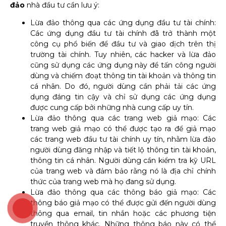
đảo
nhà đầu tư cần lưu ý:
Lừa đảo thông qua các ứng dụng đầu tư tài chính:
Các ứng dụng đầu tư tài chính đã trở thành một
công cụ phổ biến để đầu tư và giao dịch trên thị
trường tài chính. Tuy nhiên, các hacker và lừa đảo
cũng sử dụng các ứng dụng này để tấn công người
dùng và chiếm đoạt thông tin tài khoản và thông tin
cá nhân. Do đó, người dùng cần phải tải các ứng
dụng đáng tin cậy và chỉ sử dụng các ứng dụng
được cung cấp bởi những nhà cung cấp uy tín.
Lừa đảo thông qua các trang web giả mạo: Các
trang web giả mạo có thể được tạo ra để giả mạo
các trang web đầu tư tài chính uy tín, nhằm lừa đảo
người dùng đăng nhập và tiết lộ thông tin tài khoản,
thông tin cá nhân. Người dùng cần kiểm tra kỹ URL
của trang web và đảm bảo rằng nó là địa chỉ chính
thức của trang web mà họ đang sử dụng.
Lừa đảo thông qua các thông báo giả mạo: Các
thông báo giả mạo có thể được gửi đến người dùng
Tiến độ
thông qua email, tin nhắn hoặc các phương tiện
truyền thông khác. Những thông báo này có thể