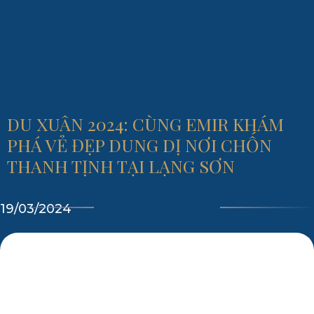
DU XUÂN 2024: CÙNG EMIR KHÁM
PHÁ VẺ ĐẸP DUNG DỊ NƠI CHỐN
THANH TỊNH TẠI LẠNG SƠN
19/03/2024