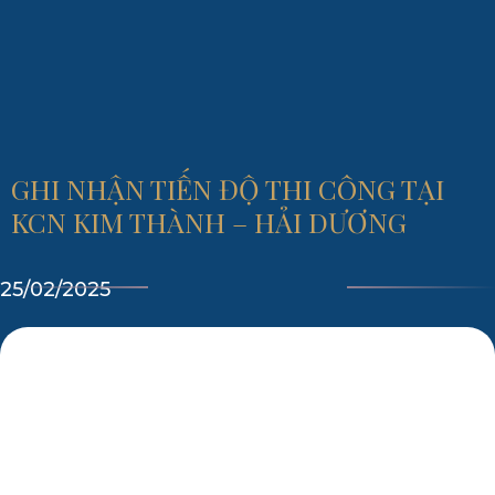
GHI NHẬN TIẾN ĐỘ THI CÔNG TẠI
KCN KIM THÀNH – HẢI DƯƠNG
25/02/2025