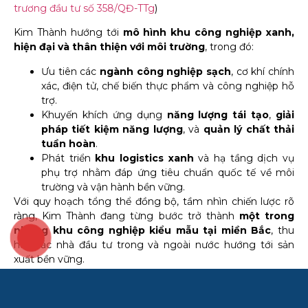
trương đầu tư số 358/QĐ-TTg
)
Kim Thành hướng tới
mô hình khu công nghiệp xanh,
hiện đại và thân thiện với môi trường
, trong đó:
Ưu tiên các
ngành công nghiệp sạch
, cơ khí chính
xác, điện tử, chế biến thực phẩm và công nghiệp hỗ
trợ.
Khuyến khích ứng dụng
năng lượng tái tạo
,
giải
pháp tiết kiệm năng lượng
, và
quản lý chất thải
tuần hoàn
.
Phát triển
khu logistics xanh
và hạ tầng dịch vụ
phụ trợ nhằm đáp ứng tiêu chuẩn quốc tế về môi
trường và vận hành bền vững.
Với quy hoạch tổng thể đồng bộ, tầm nhìn chiến lược rõ
ràng, Kim Thành đang từng bước trở thành
một trong
những khu công nghiệp kiểu mẫu tại miền Bắc
, thu
Tiến độ
hút các nhà đầu tư trong và ngoài nước hướng tới sản
xuất bền vững.
1.2. Mạng lưới giao thông và